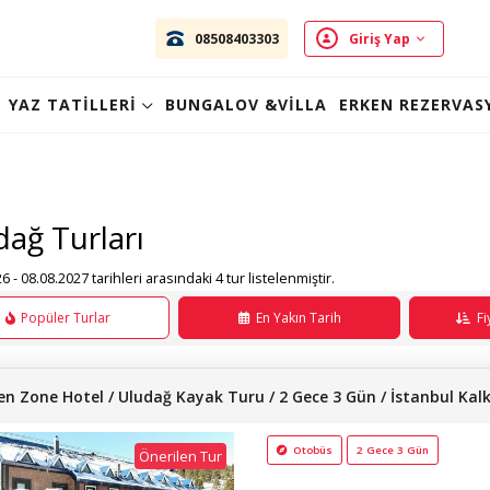
08508403303
Giriş Yap
YAZ TATİLLERİ
BUNGALOV &VİLLA
ERKEN REZERVAS
ağ Turları
6 - 08.08.2027 tarihleri arasındaki 4 tur listelenmiştir.
Popüler Turlar
En Yakın Tarih
Fi
en Zone Hotel / Uludağ Kayak Turu / 2 Gece 3 Gün / İstanbul Kalkı
Otobüs
2 Gece 3 Gün
Önerilen Tur