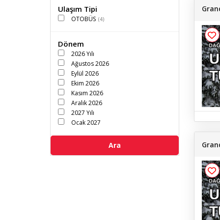
Ulaşım Tipi
Grand
OTOBÜS
(4)
Dönem
2026 Yılı
Ağustos 2026
Eylül 2026
Ekim 2026
Kasım 2026
Aralık 2026
2027 Yılı
Ocak 2027
Şubat 2027
Mart 2027
Grand
Ara
Nisan 2027
Mayıs 2027
Haziran 2027
Temmuz 2027