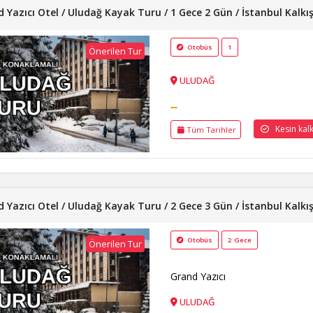
 Yazıcı Otel / Uludağ Kayak Turu / 1 Gece 2 Gün / İstanbul Kalkış
Otobüs
1
Önerilen Tur
ULUDAĞ
Kesin kalkı
Tüm Tarihler
 Yazıcı Otel / Uludağ Kayak Turu / 2 Gece 3 Gün / İstanbul Kalkış
Otobüs
2 Gece
Önerilen Tur
Grand Yazıcı
ULUDAĞ