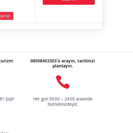
şlı tur
turizm
08508403303`ü arayın, tatilinizi
planlayın.
1 Şişli/
Her gün 09:00 – 24:00 arasında
hizmetinizdeyiz.