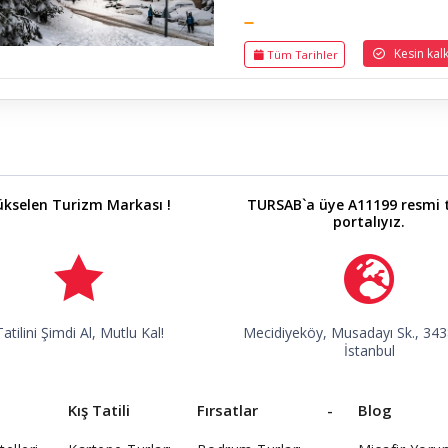
Kesin kalkı
Tüm Tarihler
ükselen Turizm Markası !
TURSAB`a üye A11199 resmi 
portalıyız.
Tatilini Şimdi Al, Mutlu Kal!
Mecidiyeköy, Musadayı Sk., 3438
İstanbul
Kış Tatili
Fırsatlar
-
Blog