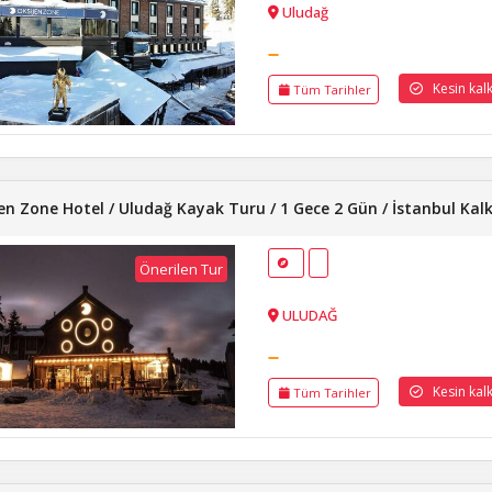
Uludağ
Kesin kalkı
Tüm Tarihler
en Zone Hotel / Uludağ Kayak Turu / 1 Gece 2 Gün / İstanbul Kalkı
Önerilen Tur
ULUDAĞ
Kesin kalkı
Tüm Tarihler