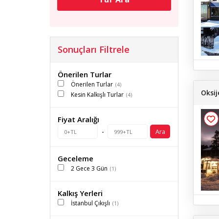
Sonuçları Filtrele
Önerilen Turlar
Önerilen Turlar
(4)
Oksij
Kesin Kalkışlı Turlar
(4)
Fiyat Aralığı
-
Ara
Geceleme
2 Gece 3 Gün
(1)
Kalkış Yerleri
İstanbul Çıkışlı
(1)