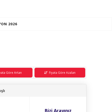
YON 2026
yata Göre Artan
Fiyata Göre Azalan
şlı
Bizi Arayınız