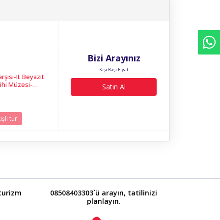
Bizi Arayınız
Kişi Başı Fiyat
şısı-II. Beyazıt
rihi Müzesi-
Satın Al
kleri-Meriç Nehri
şlı tur
turizm
08508403303`ü arayın, tatilinizi
planlayın.