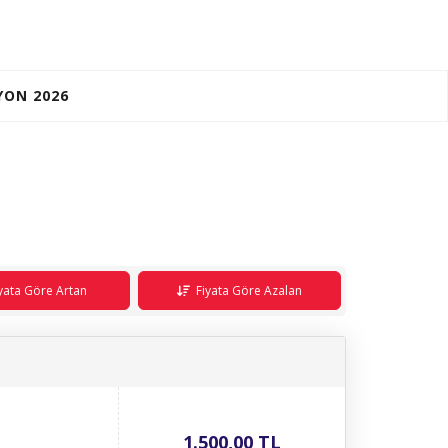
YON 2026
yata Göre Artan
Fiyata Göre Azalan
1.500
,00
TL