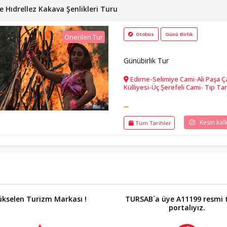
e Hıdrellez Kakava Şenlikleri Turu
Otobüs
Günü Birlik
Önerilen Tur
Günübirlik Tur
Edirne-Selimiye Cami-Ali Paşa Çar
Külliyesi-Üç Şerefeli Cami- Tıp Ta
Karaağaç Lozan Anıtı-Kakava Şenli
Köprüsü- Arasta Çarşısı
Kesin kalkı
Tüm Tarihler
ükselen Turizm Markası !
TURSAB`a üye A11199 resmi 
portalıyız.