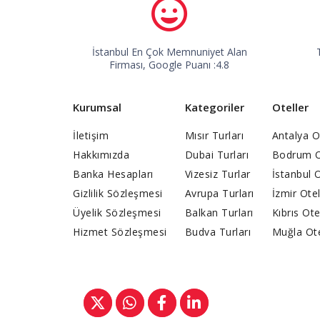
İstanbul En Çok Memnuniyet Alan
Firması, Google Puanı :4.8
Kurumsal
Kategoriler
Oteller
İletişim
Mısır Turları
Antalya Ot
Hakkımızda
Dubai Turları
Bodrum Ot
Banka Hesapları
Vizesiz Turlar
İstanbul O
Gizlilik Sözleşmesi
Avrupa Turları
İzmir Otel
Üyelik Sözleşmesi
Balkan Turları
Kıbrıs Ote
Hizmet Sözleşmesi
Budva Turları
Muğla Ote