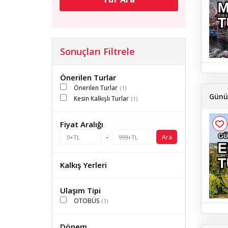
Sonuçları Filtrele
Önerilen Turlar
Önerilen Turlar
(1)
Günüb
Kesin Kalkışlı Turlar
(1)
Fiyat Aralığı
-
Ara
Kalkış Yerleri
Ulaşım Tipi
OTOBÜS
(1)
Dönem