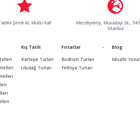
Tatilini Şimdi Al, Mutlu Kal!
Mecidiyeköy, Musadayı Sk., 3438
İstanbul
Kış Tatili
Fırsatlar
-
Blog
elleri
Kartepe Turları
Bodrum Turları
Misafir Yoru
elleri
Uludağ Turları
Fethiye Turları
telleri
leri
lleri
lleri