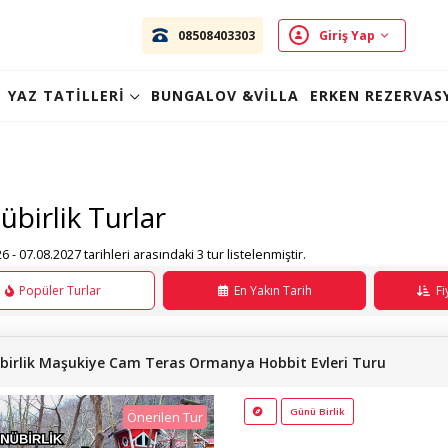
08508403303
Giriş Yap
YAZ TATİLLERİ
BUNGALOV &VİLLA
ERKEN REZERVAS
birlik Turlar
6 - 07.08.2027 tarihleri arasındaki 3 tur listelenmiştir.
Popüler Turlar
En Yakın Tarih
Fi
birlik Maşukiye Cam Teras Ormanya Hobbit Evleri Turu
Günü Birlik
Önerilen Tur