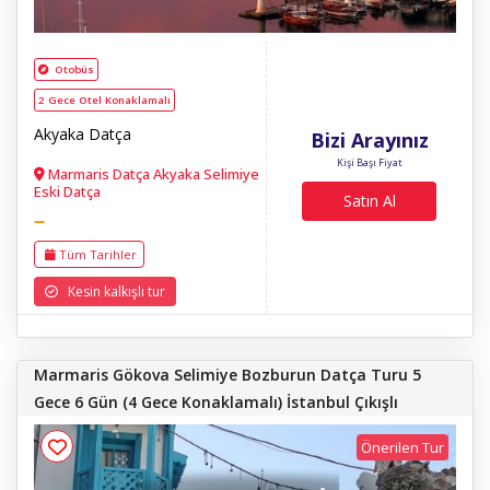
Otobüs
2 Gece Otel Konaklamalı
Akyaka Datça
Bizi Arayınız
Kişi Başı Fiyat
Marmaris Datça Akyaka Selimiye
Eski Datça
Satın Al
Tüm Tarihler
Kesin kalkışlı tur
Marmaris Gökova Selimiye Bozburun Datça Turu 5
Gece 6 Gün (4 Gece Konaklamalı) İstanbul Çıkışlı
Önerilen Tur