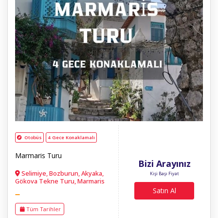
Otobüs
4 Gece Konaklamalı
Marmaris Turu
Bizi Arayınız
Selimiye, Bozburun, Akyaka,
Kişi Başı Fiyat
Gökova Tekne Turu, Marmaris
Satın Al
Tüm Tarihler