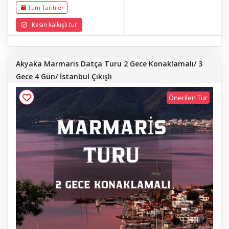
Yuvarlakçay, Dalyan, Kaya
Tüm Tarihler
Mezarlıkları, İztuzu Plajı
Kesin kalkışlı tur
Akyaka Marmaris Datça Turu 2 Gece Konaklamalı/ 3
Gece 4 Gün/ İstanbul Çıkışlı
Önerilen Tur