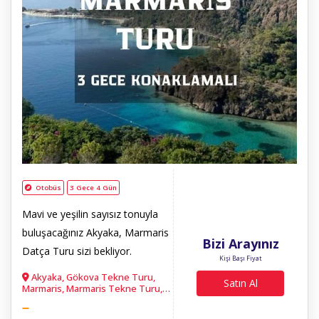
Otobüs
3 Gece 4 Gün
Mavi ve yeşilin sayısız tonuyla
buluşacağınız Akyaka, Marmaris
Bizi Arayınız
Datça Turu sizi bekliyor.
Kişi Başı Fiyat
Akyaka, Gökova Tekne Turu,
Satın Al
Marmaris, Marmaris Tekne Turu,
Jeep Safari, Selimiye, Eski Datça,
Yeni Datça, Aşıklar yolu,