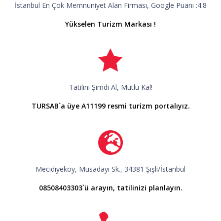
İstanbul En Çok Memnuniyet Alan Firması, Google Puanı :4.8
Yükselen Turizm Markası !
Tatilini Şimdi Al, Mutlu Kal!
TURSAB`a üye A11199 resmi turizm portalıyız.
Mecidiyeköy, Musadayı Sk., 34381 Şişli/İstanbul
08508403303`ü arayın, tatilinizi planlayın.