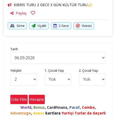
KIBRIS TURU 2 GECE 3 GÜN KÜLTÜR TURU
Paylaş
Girne
Uçaklı
2 Gece
Vizesiz
Tarih
Yetişkin
1. Çocuk Yaşı
2. Çocuk Yaşı
Oda Ekle
Hesapla
World
,
Bonus
,
CardFinans
,
Paraf
,
Combo
,
Advantage
,
Axess
kartlara
Yurtiçi Turlar da Geçerli