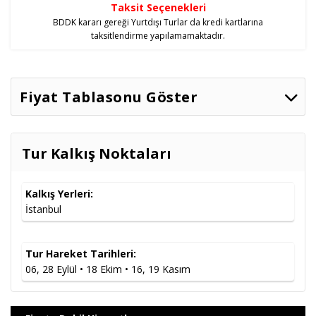
Taksit Seçenekleri
BDDK kararı gereği Yurtdışı Turlar da kredi kartlarına
taksitlendirme yapılamamaktadır.
Fiyat Tablasonu Göster
İki Kişilik Odada
Tarih
Seçenekler
Taksitler
Kişi Başı
Tur Kalkış Noktaları
06.09.2026
4* Oteller
20.169
,00
TL
Taksitler »
28.09.2026
4* Oteller
22.369
,00
TL
Taksitler »
Kalkış Yerleri:
18.10.2026
4* Oteller
18.160
,00
TL
Taksitler »
İstanbul
4* Oteller
22.369
,00
TL
Taksitler »
16.11.2026
4* Oteller
24.089
,00
TL
Taksitler »
Tur Hareket Tarihleri:
19.11.2026
4* Oteller
24.089
,00
TL
Taksitler »
06, 28 Eylül • 18 Ekim • 16, 19 Kasım