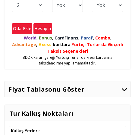
Oda Ekle
Hesapla
World
,
Bonus
,
CardFinans
,
Paraf
,
Combo
,
Advantage
,
Axess
kartlara
Yurtiçi Turlar da Geçerli
Taksit Seçenekleri
BDDK kararı gereği Yurtdışı Turlar da kredi kartlarına
taksitlendirme yapılamamaktadır.
Fiyat Tablasonu Göster
İki Kişilik Odada
Tarih
Seçenekler
Taksitler
Kişi Başı
Tur Kalkış Noktaları
21.08.2026
3* & 4* Oteller Vb.
699
,00
€
Taksitler »
22.08.2026
3* & 4* Oteller Vb.
749
,00
€
Taksitler »
Kalkış Yerleri:
04.09.2026
3* & 4* Oteller Vb.
619
,00
€
Taksitler »