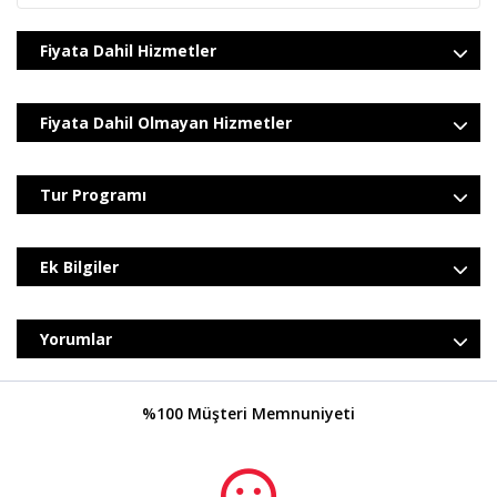
13.11.2026
4*Oteller Vb.
569
,00
€
Taksitler »
Fiyata Dahil Hizmetler
Fiyata Dahil Olmayan Hizmetler
Tur Programı
Ek Bilgiler
Yorumlar
%100 Müşteri Memnuniyeti