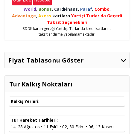
World
,
Bonus
,
CardFinans
,
Paraf
,
Combo
,
Advantage
,
Axess
kartlara
Yurtiçi Turlar da Geçerli
Taksit Seçenekleri
BDDK kararı gereği Yurtdışı Turlar da kredi kartlarına
taksitlendirme yapılamamaktadır.
Fiyat Tablasonu Göster
İki Kişilik Odada
Tarih
Seçenekler
Taksitler
Kişi Başı
Tur Kalkış Noktaları
14.08.2026
4*Oteller Vb.
649
,00
€
Taksitler »
28.08.2026
4*Oteller Vb.
569
,00
€
Taksitler »
Kalkış Yerleri:
11.09.2026
4*Oteller Vb.
569
,00
€
Taksitler »
02.10.2026
4*Oteller Vb.
569
,00
€
Taksitler »
Tur Hareket Tarihleri:
30.10.2026
4*Oteller Vb.
569
,00
€
Taksitler »
14, 28 Ağustos • 11 Eylül • 02, 30 Ekim • 06, 13 Kasım
06.11.2026
4*Oteller Vb.
569
,00
€
Taksitler »