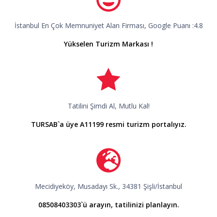
İstanbul En Çok Memnuniyet Alan Firması, Google Puanı :4.8
Yükselen Turizm Markası !
Tatilini Şimdi Al, Mutlu Kal!
TURSAB`a üye A11199 resmi turizm portalıyız.
Mecidiyeköy, Musadayı Sk., 34381 Şişli/İstanbul
08508403303`ü arayın, tatilinizi planlayın.