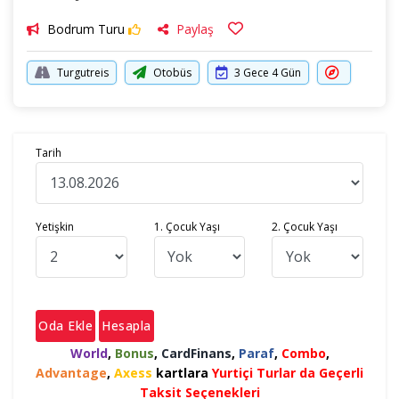
Bodrum Turu
Paylaş
Turgutreis
Otobüs
3 Gece 4 Gün
Tarih
Yetişkin
1. Çocuk Yaşı
2. Çocuk Yaşı
Oda Ekle
Hesapla
World
,
Bonus
,
CardFinans
,
Paraf
,
Combo
,
Advantage
,
Axess
kartlara
Yurtiçi Turlar da Geçerli
Taksit Seçenekleri