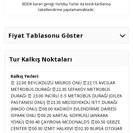
BDDK kararı gereği Yurtdışı Turlar da kredi kartlarına
taksitlendirme yapılamamaktadır.
Fiyat Tablasonu Göster
İki Kişilik
Tarih
Seçenekler
Müsaitlik
Odada
Tek Kişi
Ek Yatak
Tur Kalkış Noktaları
Kişi Başı
Ulaşım
16.665
,33
TL
33.332
,00
TL
16.665
,33
TL
13.08.2026
Müsait
Hariç
12.499
,00
TL
24.999
,00
TL
12.499
,00
TL
Kalkış Yerleri:
⏰ 22.00 BEYLİKDÜZÜ MİGROS ÖNÜ ⏰22.15 AVCILAR
METROBÜS DURAĞI ⏰22.30 SEFAKÖY METROBÜS
DURAĞI ⏰ 23.00 İNCİRLİ E-5 METROBÜS DURAĞI (DİLEK
Ulaşım
20.000
,00
TL
36.666
,67
TL
20.000
,00
TL
Müsait
PASTANESİ ÖNÜ) ⏰23.30 MECİDİYEKÖU İETT DURAĞI
Dahil
15.000
,00
TL
27.500
,00
TL
15.000
,00
TL
(MADO ÖNÜ) ⏰00.00 KADIKÖY EVLENDİRME DAİRESİ
İSPARK ÖNÜ ⏰00.20 KARTAL KÖPRÜSÜ (ANKARA
YÖNÜ) ⏰00.40 ÇAYIROVA MCDONALD’S ⏰00.50 GEBZE
Ulaşım
16.665
,33
TL
33.332
,00
TL
16.665
,33
TL
20.08.2026
Müsait
CENTER ⏰00.30 İZMİT HALKEVİ ⏰02.30 BURSA OTOGAR
Hariç
12.499
,00
TL
24.999
,00
TL
12.499
,00
TL