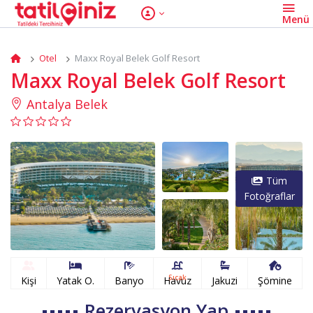
Otel
Maxx Royal Belek Golf Resort
Maxx Royal Belek Golf Resort
Antalya Belek
Tüm
Fotoğraflar
Sıcak
Kişi
Yatak O.
Banyo
Havuz
Jakuzi
Şömine
Rezervasyon Yap