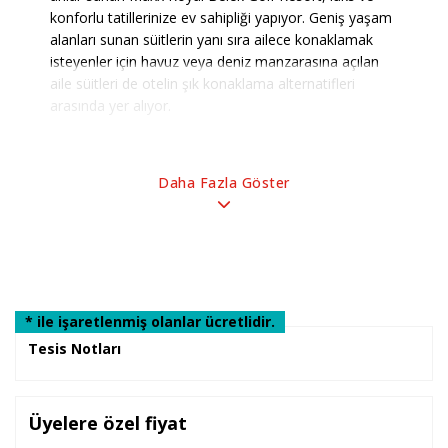
konforlu tatillerinize ev sahipliği yapıyor. Geniş yaşam
alanları sunan süitlerin yanı sıra ailece konaklamak
isteyenler için havuz veya deniz manzarasına açılan
aile süitleri de otelin şık konaklama alternatifleri
arasında yer alıyor.
Tüm yılın yorgunluğunu geride bırakacağınız huzurlu
Akdeniz atmosferinde, doğayla iç içe bir konumda
bulunan tesis; özel beach barı, iskele ve sahilde
bulunan pavilionları ile fark yaratıyor. Farklı
büyüklüklerde açık ve kapalı havuzları ise denize
alternatif oluşturarak, yüzmenin tadını dört mevsim
çıkarma imkanı sunuyor.
* ile işaretlenmiş olanlar ücretlidir.
Tesis Notları
Enfes lezzetler, Maxx Royal’in ödüllü şeflerinin elinde
muhteşem sunumlara dönüşüyor. Her biri birbirinden
şık ve konforlu 8 a la carte restoranı, ana restoranı,
Üyelere özel fiyat
1 çocuk restoranı, 14 adet barı, pastanesi, çikolata