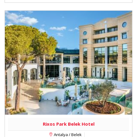
menü ücretli. Tüm ücretli A la Carte Restoranlar 19.00
- 22.00 saatleri arasında hizmet vermektedir.Tüm
barlardaki içecekler cam şişede (orijinal kutusu
tetrapak olanlar hariç) sunuluyor. Yaz sezonunda
havuz çevresi ve sahilde mevsim meyveleri ikramı
yapılıyor. Tesisin belirlemiş olduğu bazı alanlarda ve
saat dilimleri arasında, (ücretsiz; Mövenpick
dondurma çeşitleri) ev yapımı dondurma çeşitleri de
ücretsiz olarak tesisimizde sunuluyor. Havuz ve
sahilde ise şezlonga içecek servisi veriliyor. Oda
servisi hizmeti, 24 saat süresince ücretli olarak
mevcut (Laguna Duplex Suite, Royal Suite 1 ve 2
Yatak Odalı, Albatross Villa 2 ve 3 Yatak Odalı,
Presidential Villa, Owner Villa ve King Suite Oda
kategorileri için geçerlidir).
Tesiste şeker hastalarına uygun, vegan ve glütensiz
yiyecek ve içecekler, misafirlerin talebi doğrultusunda
Rixos Park Belek Hotel
menü üzerinden hazırlanıyor. Misafirlere çalışma
Antalya / Belek
saatleri içinde olmak koşulu ile istedikleri restoranda