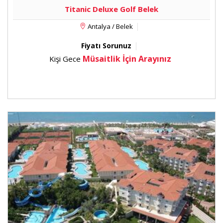
Titanic Deluxe Golf Belek
Sürdürülebilir Turizm Sertifikası
Travelife Gold
Antalya / Belek
Mavi Bayrak
Yeşil Yıldız
Fiyatı Sorunuz
Temiz Havuz Sertifikası
Müsaitlik İçin Arayınız
Kişi Gece
Iso 27001:2013 Bilgi Güvenliği Yönetim Sistemi
Güvenli Turizm Sertifikası
Sıfır Atık
Yeme / İçme
Sabah kahvaltısı, öğle ve akşam yemeklerinde açık
büfe ve life cooking konsepti bulunmakla
birlikte, (kahvaltı servisi The Azure Ana Restoran ve
Twenty 4 A la Carte Restaurantta yapılıyor). Twenty 4
A la Carte Restaurant, 24 saat boyunca a la carte
olarak ücretsiz, rezervasyonsuz hizmet veriyor.
Vitamin Juice Bar'da özel meyve ve bitkisel çaylar,
özel detoks kokteyleri ve soft içecekler ücretsiz.
Otelin belirlemiş olduğu markalar dahilinde yerli
içecekler ile bazı yabancı alkollü ve alkolsüz içecekler,