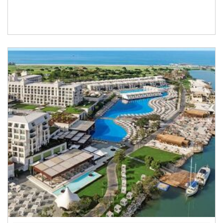
World’s 10th & Europe’s 4th Best Family Hotel
Otelpuan.com – Otelpuan Award
Holidaycheck – 2020 Award
Dqs - Iso/Iec 27001:2013
Iqnet - Iso/Iec 27001:2013
2019
Quality Management Awards – Turkey’s Best Managed
Luxury Family Resort
Tripadvisor - Certificate Of Excellence Hall Of Fame
Otelpuan.com – Otelpuan Award
Recommended On Holidaycheck 5.8
2018
Quality Travel Alliance – Acknowledgment
Tripadvisor – Certificate Of Excellence
Jet2 – Quality Award Winner 2018
Booking.com – Guest Rewiev Award – 9, 4
Recommended On Holidaycheck 5.8
Quality Management – Turkey’s Best Managed Family
Resort
Sertifikalar
Küresel Sürdürülebilir Turizm Konseyi (GSTC) Sertifikası