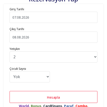
Giriş Tarihi
Çıkış Tarihi
Yetişkin
Çocuk Sayısı
Hesapla
World
,
Bonus
,
CardFinans
,
Paraf
,
Combo
,