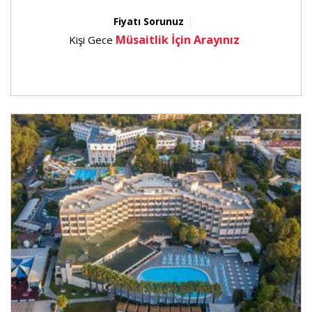
servis yapılır.
Fiyatı Sorunuz
Müsaitlik İçin Arayınız
Kişi Gece
Restoranlar Twenty 4 A la Carte Restaurant (24 saat açık -
rezervasyonsuz) Gastro by Alfredo Russo A la Carte
Restaurant (12 yaş üzeri misafirlere hizmet veriyor) -
(Ücretli - rezervasyonlu) Royal Villa A la Carte Restaurant
(Villa misafirleri için ücretsiz) - (Ücretli - rezervasyonlu)
Seçmeli Menü
Bueno Steak House A la Carte Restaurant (Ücretli -
rezervasyonlu) Otaku A la Carte Restaurant - Teppanyaki
(Ücretli - rezervasyonlu) Marsea A la Carte Restaurant
(Balık Restoranı - rezervasyonsuz) Medigusto A la Carte
Restaurant (İtalyan Mutfağı - rezervasyonsuz) Baharaat A
la Carte Restaurant (Rezervasyonsuz) Hizmet Saatleri
Yiyecek Hizmet Saatleri
06.00-12.00 A la Carte Kahvaltı (Twenty 4 A la Carte