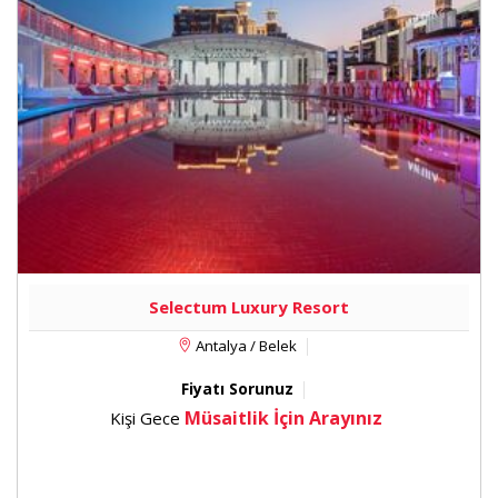
Yatak Odalı, Royal Suite İki Yatak Odalı, Albatross
Villa İki Yatak Odalı, Albatross Villa Üç Yatak Odalı,
Presidential Villa, Owner Villa ve King Suite Oda tipleri
için uygulanır.
Sunlit Beach alanında uretilen dondurma servisi,
sandviç çeşitleri ile mevsim meyveleri sunulunuyor.
Otaku A la Carte Restaurant ve Gastro by Alfredo
Russo A la Carte Restaurant, Royal Villa Restoran,
Selectum Luxury Resort
Bueno Steak House rezervasyonlu
ve ücretli;Restoranlar Sokağı'nda yer alan a la carte
Antalya / Belek
restoranlar (Baharaat, Marsea ve Medigusto) ise
Fiyatı Sorunuz
rezervasyonsuz ve ücretsiz olarak hizmet
Müsaitlik İçin Arayınız
veriyor. Royal Villa Restaurant'ta, villa misafirleri için
Kişi Gece
Royal Villa Menü ücretsiz. Green Fee ile Royal Villa
Snack Menü ücretsiz olup Green Fee sahibi
misafirlerin yanındaki kişiler için snack