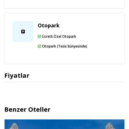
delikli sahası ile günün her saatinde benzersiz bir
deneyim sunuyor.
Otopark
Maxx Karşılama: Doormen tarafından tüm misafirler
kapıda karşılanıyor. Yetişkin misafirlere giriş esnasında
Ücretli Özel Otopark
Maxx Royal imzalı kokteyli ile havyar sunumu ve
çocuk misafirlere özel içecek ikramı, çikolatalı taze
Otopark (Tesis bünyesinde)
çiçek ile birlikte. Engelli konuklar için ana restoranda
masa rezervasyonu ve genel alanlarda düzenleme,
ücretsiz otopark ve araba yıkama hizmeti,
çıkış sırasında arabaya su ve kolonyalı mendil
Fiyatlar
bırakılması, kendi araçlarıyla gelen misafirlerin
araçlarına lunch box bırakılması, yağmurlu günlerde
şemsiye hizmeti, resepsiyonda ücretsiz Maxx Royal
kartpostalları ve gönderimi ücretsiz. Odalarda
çay/kahve seti, yastık menüsü, girişte meyve, bornoz,
Benzer Oteller
terlik, turn down servisi ve dört çeşit oda kokusu
seçeneği veriliyor. Merkezi klima mevsim şartlarına
göre çalışıyor.