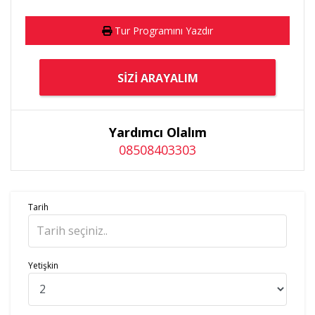
Tur Programını Yazdır
SIZI ARAYALIM
Yardımcı Olalım
08508403303
Tarih
Yetişkin