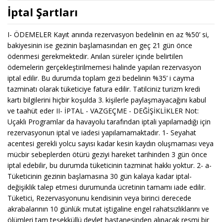
İptal Şartları
I- ÖDEMELER Kayıt anında rezervasyon bedelinin en az %50’ si, bakiyesinin ise gezinin başlamasından en geç 21 gün önce ödenmesi gerekmektedir. Anılan süreler içinde belirtilen ödemelerin gerçekleştirilmemesi halinde yapılan rezervasyon iptal edilir. Bu durumda toplam gezi bedelinin %35’ i cayma tazminatı olarak tüketiciye fatura edilir. Tatilciniz turizm kredi kartı bilgilerini hiçbir koşulda 3. kişilerle paylaşmayacağını kabul ve taahüt eder II- İPTAL - VAZGEÇME - DEĞİŞİKLİKLER Not: Uçaklı Programlar da havayolu tarafından iptali yapılamadığı için rezervasyonun iptal ve iadesi yapılamamaktadır. 1- Seyahat acentesi gerekli yolcu sayısı kadar kesin kaydın oluşmaması veya mücbir sebeplerden ötürü geziyi hareket tarihinden 3 gün önce iptal edebilir, bu durumda tüketicinin tazminat hakkı yoktur. 2- a- Tüketicinin gezinin başlamasına 30 gün kalaya kadar iptal-değişiklik talep etmesi durumunda ücretinin tamamı iade edilir. Tüketici, Rezervasyonunu kendisinin veya birinci derecede akrabalarının 10 günlük mutat iştigaline engel rahatsızlıklarını ve ölümleri tam teşekküllü devlet hastanesinden alınacak resmi bir rapor ile belgelemeleri halleri dışında kalan bir sebep ile gezinin başlamasından 29-21 gün önce iptal-değişiklik talep etmesi halinde gezi bedelinin %35'ini, 20 günden az bir süre kala ise tamamını Tatilciniz Turizm’e ödemeyi kabul eder ve taahhüt eder. Erteleme-değişiklik yapılan rezervasyonlarda iptal hakkı bulunmamaktadır. b- Tüketici, indirimli satış döneminde satın almış olduğu Erken Rezervasyon İndirimli Ürününü herhangi bir sebeple iptal ettirmek isterse, ise gezi bedelinin tamamını Tatilciniz Turizm’e ödemeyi kabul eder ve taahhüt eder. c- Erken rezervasyon sigortası yaptıran misafirler giriş gününe 72 saat kala kesintisiz otel rezervasyonlarını iptal etme hakkına sahiptirler.Sigorta iptal edilmez, prim iadesi yapılmaz. Kapsam dışı haller; harp veya harp mahiyetindeki hareket, ihtilal, isyan, ayaklanma ve buna benzer hallerden doğan iç karışıklıklar, terör olayları, salgın ve yaygın hastalıklar, deprem, sel, yanardağ püskürmesi, yer kayması, doğal afetlerdir. d- ERKEN REZERVASYON SİGORTASI yaptırmayan misafirler ve rezervasyonlar için İPTAL-VAZGEÇMEDEĞİŞİKLİK sözleşme şartlarındaki ( b ) maddesi geçerlidir. e- Tüketici; indirimli satış döneminde satın almış olduğu indirimli erken rezervasyon ürününde herhangi bir sebeple tarih değişikliği yaptırmak isterse, talepte bulunduğu tarihte geçerli olan liste fiyatları üzerinden indirimsiz rezervasyon değişikliği yapılacağını kabul eder. 3- Tüketicinin başlangıcını kaçırdığı geziye, sonradan iştirak edeceğini yazılı olarak bildirmemesi durumunda, Seyahat acentesi, tüketici adına yapılmış tüm rezervasyonları 24 saat sonra iptal etme hakkına sahiptir. Bu gibi iptallerde tüketiciye herhangi bir ücret iadesi yapılmaz. 4- Mücbir sebepler: Olumsuz hava koşulları, yol engeli, grev, terör, savaş, savaş ihtimali, öngörülemez teknik hususlar gezinin başlamasına veya devamına engel teşkil ediyorsa, taraflarca mücbir sebep olarak kabul edilir. Yolcunun veya birinci derece akrabalarının 10 günlük mutat iştigaline engel rahatsızlıkları ve/veya ölümleri de mücbir sebeptir. 5- Seyahat acentesi, gerekli gördüğü durumlarda ilan ettiği veya kayıt aldığı turları gezi başlangıcından 7 gün TATİLCİNİZ TURİZM TİCARET LİMİTED ŞİRKETİ - - - öncesine kadar kısmen veya tamamen iptal edebilir. Aynı süre içinde, gezi kapsamındaki otel isimlerini, ulaşım araçları ile bunların hareket yerlerini, programda belirtilmiş ve gezilecek yer olarak gösterilmiş yerlerin ziyaret sıralarını değiştirebilir. Tüketici, bu değişiklik ve iptalleri kabul etmediği takdirde, rezervasyonunu iptal edip ödediği ücretin tamamını iade alma hakkına sahiptir. Bu durumda tüketicinin tazminat hakkı doğmaz. III- GENEL HÜKÜMLER 1- Tura katılan tüketicinin, her türlü gezide, 50cm x 70cm ebatlarından büyük olmamak kaydı ile 2 valiz, uçaklı seyahatlerde ise 15 kg. bagaj götürme ve getirme hakkı vardır.Valizlerin ve içindeki eşyaların her türlü sorumluluğu sahiplerine aittir. 2- Kokan, akan, yanıcı veya patlayıcı vasıfları olan veya çevresine rahatsızlık veren eşyalar ile kesici, delici ve ateşli silahlar ve her çeşit hayvan, Seyahat Acentesi’ nin ayrıca ve açıkca ve yazılı izni olmadan taşıt araçlarına ve konaklama tesislerine alınmazlar. Kimlik veya ruhsatlarının olması durumu değiştirmez. 3- Tüketiciye ait bagajların veya eşyalarının kaybı veya hasarı durumunda, Seyahat Acentesi personelinin AĞIR KUSURUNDAN doğmuş olması halinde, kaybolan veya hasar gören bagajın veya eşyanın veya içinde bulunan eşyalarının maddi ve manevi değeri ile sair vasıf ve özellikleri gözetilmeksizin, gezinin toplam bedeli içinde ulaşıma isabet eden kısmının 1/2’ si, kaybolan eşya ve valizin maddi ve manevi tazminatı olarak Seyahat Acentesi tarafından eşya sahibi tüketiciye ödenir. Seyahat Acentesi, tüketici tarafından kendisine yazılı olarak kıymetleri ile birlikte deklare edilerek teslim edilmiş eşyanın her türlü kaybından, hasarından ve çalınmasından, en çok gezinin ulaşım bedeli kadar sorumludur. 4- Satın alınan hizmete VİZE İŞLEMLERİ dahil değildir. Seyahat Acentasının vize alma taahhüdü yoktur. 5- Seyahat Acentesinin olası tur iptali bildirimleri, her tüketiciye münferiden yapebileceği gibi, yüksek tirajlı 2 gazetenin Türkiye baskısında ilan yolu ile genel olarak da yapılabilir. 6- Tüketicinin satın almış olduğu tur programındaki gezinin başlamasından sonra meydana gelen değişikliklerden Seyahat Acentesi sorumludur. Seyahat Acentesi, tüketici aleyhine olduğu ve zarar gördüğü aşikar değişiklikleri, gezi sırasında veya gezi sonrasında TÜRSAB KÜTAHYA ÇİZELGESİ hükümleri uyarınca tüketiciye bedel veya hizmet iadesi şeklinde tazmin edebileceği gibi, aynı zamanda, fiyata dahil olmayan ve gezi esnasında tüketiciye verilen ek hizmetler ile de telafi yoluna gidebilir. Ek veya ikame hizmetlerin tüketici tarafından alınıp kullanılması veya tüketilmesi, tüketicinin bedel iadesi ve tazminat haklarını ortadan kaldırır. 7- Tüketicinin, başladığı turu hizmetin kusurlu olduğundan bahisle terk etmesi halinde, turu terk ettiğini Seyahat Acentesi yetklisine ve konakladığı otele sebepleri ile birlikte yazılı olarak bildirmek zorundadır. Aksi halde tüketici turu terk etmiş sayılmaz ve hizmeti alıp kullanmış addolunur. 8- Tüketicinin satın aldığı tur programını şikayet ettiği halde sonuna kadar kullanması, şikayetçi olduğu hususlar ile ilgili ikame hizmet ve bedel iadesi gibi tazminat haklarını ortadan kaldırır. 9- Seyahat Acentesi ile tüketici arasında kayıt esnasında akit olunan iş bu sözleşme hükümleri, tüketici tarafından okunmuş, ve kendisi ile birlikte aynı geziye katılacağını bildirdiği diğer şahısların adına da aynı şartlar altında kayıtlarının yapılmasını talep ve kabul ederek imzalamıştır. 10- Sözleşmede imzası bulunmayan ancak sözleşmeye konu geziye katılan tüketici(ler), kendi adlarına kayıt yaptırmakla görevlendirdikleri tüketici(ler)nin Seyahat Acentesi aleyhine ve katılmış oldukları gezi ile ilgili dava ve takipler ve Seyahat Acentesi’ nin tüketiciye bu sözleşmede yazılı hususlar dışında bir bedel ya da tazminat ödemek zorunda kalması halinde, Seyahat Acentesi’ nin sözleşmede imzası bulunan tüketici(ler)ye ödemiş TATİLCİNİZ TURİZM TİCARET LİMİTED ŞİRKETİ - - - olduğu fazla miktar için rucu hakkı mahfuzdur. Bu geziye katılan tüketiciler, imzalamış olmasalar dahi, taraflar arasında geçerli olacak bu sözleşme şartlarını katalog ve ilanlar nedeni ile öğrenmiş, geziye bu sözleşme şartlarında katılmayı kabul etmişlerdir. 11- Seyahat Acentesi, geziye katılan tüketicilerle, otel, taşıyıcı firmalar ve gezi ile ilgili diğer hizmetleri sunan her tür üçüncü şahıs ve tüzel kişilikler nezdinde aracı konumundadır. Bu nedenle kendisine müracaat ile geziye kayıt olan tüketicilerin, Seyahat Acentesi ile taşımayı üstlenen müesseseler arasında yapılmış anlaşmalar hilafına; araçların programlarında gösterilen saatlerde hareket yerinde bulunmamasından, kara, hava ve deniz araçlarının her türlü gecikmelerinden, arızalanmalarından, sis, fırtına, tipi ve her türlü hava koşullarından, yol engeli gibi sebeplerden, yol güzergah ve rotalarını değiştirmelerinden, grev, terör, savaş, savaş ihtimali veya bunlara benzer mücbir sebeplerden, ulaşım aracını kullananın kendi haasından veya üçüncü kişilerin şahsi kusurlarından veya öngörülemez teknik hususlardan kaynaklanan her türlü aksaklıklardan, maddi, manevi hasarlı kazalardan, konaklama tesislerinin eksik veya hatalı hizmetlerinden, Seyahat Acentesi’ nin işleten sıfatı olmaması nedeni ile 1. derecede sorumluluğu bulunmadığını, asli fail gibi doğrudan doğruya sorumlu olmadığını taraflar bilmektedirler. Bu nedenle Seyahat Acentesi, tüketiciye karşı asli fail gibi sorumlu olmayacak mütesaviyyen borçlu olacaktır. Tüketici bu gibi aksaklık ve kaza durumlarında öncelikle maddi ve manevi taleplerini asli faillerden talep ve tahsil cihetine gidecek, alacağını asli failden tamamen alamadığı durumlarda kusursuz sorumluluk ilkesi nedeni ile Seyahat Acentesine müracaat edebilecektir. Seyahat Acentesi asli faillerden tahsil edilemeyen miktar kadar müşterisine karşı sorumlu olacaktır. 12- Bu sözleşmede yazılı olmayan hususlarda 1618 SY., 4077 SY., 4288SY., 2634 SY., IATA, IHA, UFTAA Konvansiyon hükümleri, Sivil havacılık kanunu, BK., TTK., Türkiye’ nin dahil olduğu Uluslar arası sözleşmeler ve bunlara bağlı olarak çıkartılmış Tüzük, Yönetmelik, genelge ve tebliğler ile Uluslar arası kabul gören Frankfurter Tabelle’ nin Türkiye’ de tatbik bulunan TÜRSAB Kütahya Çizelgesi hükümleri tatbik olunacaktır. Taraflar arasında iki nüsha olarak tanzim edilmiş bulunan iş bu voucher ve paket tur sözleşmesi taraf yetkililerince tüm ekleri ile birlikte önlü arkalı olarak tanzim edilmiş, okunmuş, kontrol edilerek kabul edilmiştir. Taraflar karşılıklı kabul ettikleri, taahhüt ve edimlerini birlikte imza altına alarak kabul ve teyit etmişlerdir. Seyahate katılacak olan ve bu sözleşmede adları yazılı müşteriler adına işbu voucher ve sözleşmeyi kabul eden taraf a