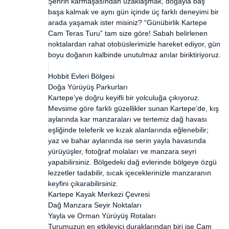
Şehrin karmaşasından uzaklaşmak, doğayla baş
başa kalmak ve aynı gün içinde üç farklı deneyimi bir
arada yaşamak ister misiniz? “Günübirlik Kartepe
Cam Teras Turu” tam size göre! Sabah belirlenen
noktalardan rahat otobüslerimizle hareket ediyor, gün
boyu doğanın kalbinde unutulmaz anılar biriktiriyoruz.
Hobbit Evleri Bölgesi
Doğa Yürüyüş Parkurları
Kartepe’ye doğru keyifli bir yolculuğa çıkıyoruz.
Mevsime göre farklı güzellikler sunan Kartepe’de, kış
aylarında kar manzaraları ve tertemiz dağ havası
eşliğinde teleferik ve kızak alanlarında eğlenebilir;
yaz ve bahar aylarında ise serin yayla havasında
yürüyüşler, fotoğraf molaları ve manzara seyri
yapabilirsiniz. Bölgedeki dağ evlerinde bölgeye özgü
lezzetler tadabilir, sıcak içeceklerinizle manzaranın
keyfini çıkarabilirsiniz.
Kartepe Kayak Merkezi Çevresi
Dağ Manzara Seyir Noktaları
Yayla ve Orman Yürüyüş Rotaları
Turumuzun en etkileyici duraklarından biri ise Cam