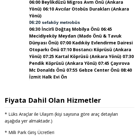
06:00 Beylikdüzü Migros Avm Önü (Ankara
Yönü)
06:10 Avcılar Otobüs Durakları (Ankara
Yönü)
06:20 sefaköy metrobüs
06:30 İncirli Doğtaş Mobilya Önü
06:45
Mecidiyeköy Meydan (Mado Önü & Tavuk
Dünyası Önü)
07:00 Kadıköy Evlendirme Dairesi
Otoparkı Önü
07:10 Bostancı Köprüsü (Ankara
Yönü)
07:25 Kartal Köprüsü (Ankara Yönü)
07:30
Pendik Köprüsü (Ankara Yönü)
07:45 Çayırova
Mc Donalds Önü
07:55 Gebze Center Önü
08:40
İzmit Halk Evi Ön
Fiyata Dahil Olan Hizmetler
* Lüks Araçlar ile Ulaşım (kişi sayısına göre araç detayları
aşağıda yer almaktadır.)
* Milli Park Giriş Ücretleri