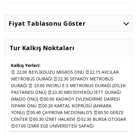
Fiyat Tablasonu Göster
İki Kişilik
Tarih
Seçenekler
Müsaitlik
Odada
Tek Kişi
Ek Yatak
Tur Kalkış Noktaları
Kişi Başı
4* Oteller
42.000
,00
TL
63.400
,00
TL
42.000
,00
TL
09.08.2026
Müsait
Vb.
31.500
,00
TL
47.550
,00
TL
31.500
,00
TL
Kalkış Yerleri:
⏰ 22.00 BEYLİKDÜZÜ MİGROS ÖNÜ ⏰22.15 AVCILAR
METROBÜS DURAĞI ⏰22.30 SEFAKÖY METROBÜS
4* Oteller
42.000
,00
TL
63.400
,00
TL
42.000
,00
TL
16.08.2026
Müsait
Vb.
31.500
,00
TL
47.550
,00
TL
31.500
,00
TL
DURAĞI ⏰ 23.00 İNCİRLİ E-5 METROBÜS DURAĞI (DİLEK
PASTANESİ ÖNÜ) ⏰23.30 MECİDİYEKÖU İETT DURAĞI
4* Oteller
42.000
,00
TL
63.400
,00
TL
42.000
,00
TL
(MADO ÖNÜ) ⏰00.00 KADIKÖY EVLENDİRME DAİRESİ
23.08.2026
Müsait
Vb.
31.500
,00
TL
47.550
,00
TL
31.500
,00
TL
İSPARK ÖNÜ ⏰00.20 KARTAL KÖPRÜSÜ (ANKARA
YÖNÜ) ⏰00.40 ÇAYIROVA MCDONALD’S ⏰00.50 GEBZE
4* Oteller
38.000
,00
TL
58.866
,67
TL
38.000
,00
TL
CENTER ⏰00.30 İZMİT HALKEVİ ⏰02.30 BURSA OTOGAR
30.08.2026
Müsait
Vb.
28.500
,00
TL
44.150
,00
TL
28.500
,00
TL
⏰07.00 İZMİR EGE ÜNİVERSİTESİ SAPAĞI