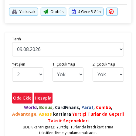
Yalıkavak
Otobüs
4 Gece 5 Gün
Tarih
Yetişkin
1. Çocuk Yaşı
2. Çocuk Yaşı
Oda Ekle
Hesapla
World
,
Bonus
,
CardFinans
,
Paraf
,
Combo
,
Advantage
,
Axess
kartlara
Yurtiçi Turlar da Geçerli
Taksit Seçenekleri
BDDK kararı gereği Yurtdışı Turlar da kredi kartlarına
taksitlendirme yapılamamaktadır.