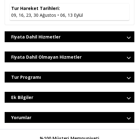
4* Oteller
32.666
,67
TL
52.066
,67
TL
32.666
,67
TL
06.09.2026
Müsait
Vb.
24.500
,00
TL
39.050
,00
TL
24.500
,00
TL
Tur Hareket Tarihleri:
09, 16, 23, 30 Ağustos • 06, 13 Eylül
4* Oteller
32.000
,00
TL
52.066
,67
TL
32.000
,00
TL
13.09.2026
Müsait
Vb.
24.000
,00
TL
39.050
,00
TL
24.000
,00
TL
Fiyata Dahil Hizmetler
Fiyata Dahil Olmayan Hizmetler
Tur Programı
Ek Bilgiler
Yorumlar
%100 Müşteri Memnuniyeti