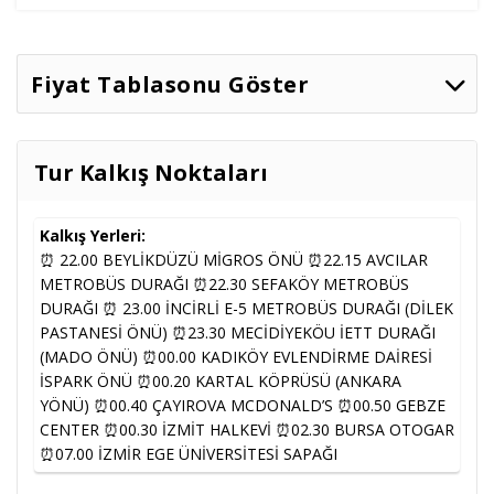
Fiyat Tablasonu Göster
İki Kişilik
Tarih
Seçenekler
Müsaitlik
Odada
Tek Kişi
Ek Yatak
Tur Kalkış Noktaları
Kişi Başı
Ulaşım
22.666
,67
TL
45.332
,00
TL
22.666
,67
TL
16.08.2026
Müsait
Hariç
17.000
,00
TL
33.999
,00
TL
17.000
,00
TL
Kalkış Yerleri:
⏰ 22.00 BEYLİKDÜZÜ MİGROS ÖNÜ ⏰22.15 AVCILAR
METROBÜS DURAĞI ⏰22.30 SEFAKÖY METROBÜS
DURAĞI ⏰ 23.00 İNCİRLİ E-5 METROBÜS DURAĞI (DİLEK
Ulaşım
26.000
,00
TL
48.666
,67
TL
26.000
,00
TL
Sorunuz
PASTANESİ ÖNÜ) ⏰23.30 MECİDİYEKÖU İETT DURAĞI
Dahil
19.500
,00
TL
36.500
,00
TL
19.500
,00
TL
(MADO ÖNÜ) ⏰00.00 KADIKÖY EVLENDİRME DAİRESİ
İSPARK ÖNÜ ⏰00.20 KARTAL KÖPRÜSÜ (ANKARA
YÖNÜ) ⏰00.40 ÇAYIROVA MCDONALD’S ⏰00.50 GEBZE
Ulaşım
22.666
,67
TL
45.332
,00
TL
22.666
,67
TL
23.08.2026
Müsait
CENTER ⏰00.30 İZMİT HALKEVİ ⏰02.30 BURSA OTOGAR
Hariç
17.000
,00
TL
33.999
,00
TL
17.000
,00
TL
⏰07.00 İZMİR EGE ÜNİVERSİTESİ SAPAĞI