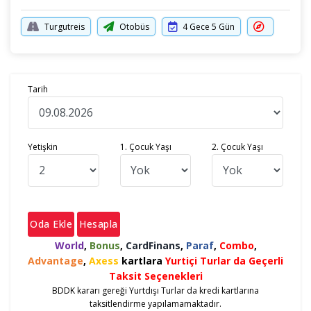
Turgutreis
Otobüs
4 Gece 5 Gün
Tarih
Yetişkin
1. Çocuk Yaşı
2. Çocuk Yaşı
Oda Ekle
Hesapla
World
,
Bonus
,
CardFinans
,
Paraf
,
Combo
,
Advantage
,
Axess
kartlara
Yurtiçi Turlar da Geçerli
Taksit Seçenekleri
BDDK kararı gereği Yurtdışı Turlar da kredi kartlarına
taksitlendirme yapılamamaktadır.