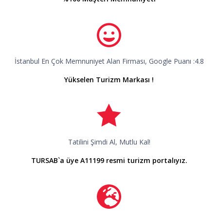
Ulaşım
17.998
,67
TL
35.998
,67
TL
17.998
,67
TL
13.09.2026
Müsait
Hariç
13.499
,00
TL
26.999
,00
TL
13.499
,00
TL
Ulaşım
20.665
,33
TL
39.998
,67
TL
20.665
,33
TL
Müsait
Dahil
15.499
,00
TL
29.999
,00
TL
15.499
,00
TL
İstanbul En Çok Memnuniyet Alan Firması, Google Puanı :4.8
Yükselen Turizm Markası !
Tatilini Şimdi Al, Mutlu Kal!
TURSAB`a üye A11199 resmi turizm portalıyız.